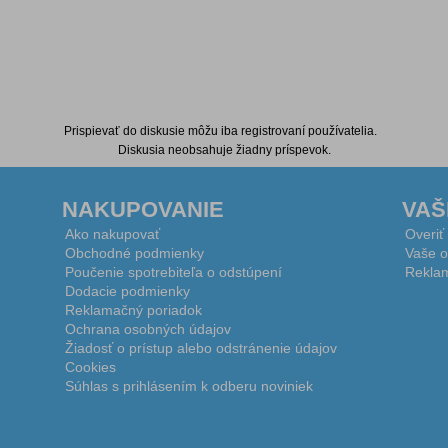
Prispievať do diskusie môžu iba registrovaní používatelia.
Diskusia neobsahuje žiadny príspevok.
NAKUPOVANIE
VAŠ
Ako nakupovať
Overiť
Obchodné podmienky
Vaše o
Poučenie spotrebiteľa o odstúpení
Reklam
Dodacie podmienky
Reklamačný poriadok
Ochrana osobných údajov
Žiadosť o prístup alebo odstránenie údajov
Cookies
Súhlas s prihlásením k odberu noviniek