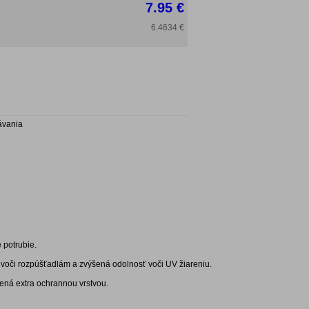
7.95 €
6.4634 €
ávania
 potrubie.
ť voči rozpúšťadlám a zvýšená odolnosť voči UV žiareniu.
ánená extra ochrannou vrstvou.