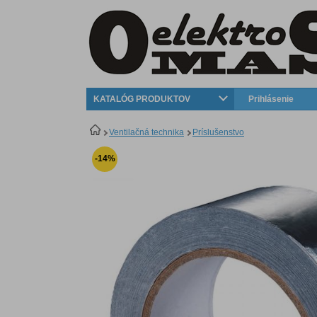
KATALÓG PRODUKTOV
Prihlásenie
Ventilačná technika
Príslušenstvo
-14%