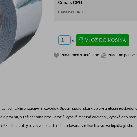
Cena s DPH:
Cena bez DPH
ks
Pridať medzi obľúbené
Pridať do porovn
lačných a klimatizačných rozvodov. Spevní spoje, škáry, opraví a utesní poškodené
e a prachu, a tiež ochrana proti korózií. Vysoká tepelná odolnosť, vysoká odolnos
 a PET fólie pokrytej vrstvou lepidla. Je dodávaná v rolkách a vrstva lepidla je chr