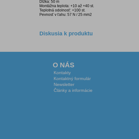
Dĺžka: 50 m
Montážna teplota: +10 až +40 st.
Teplotná odolnosť: +100 st.
Pevnosť v ťahu: 57 N / 25 mm2
Diskusia k produktu
O NÁS
Kontakty
Kontaktný formulár
Newsletter
Články a informácie