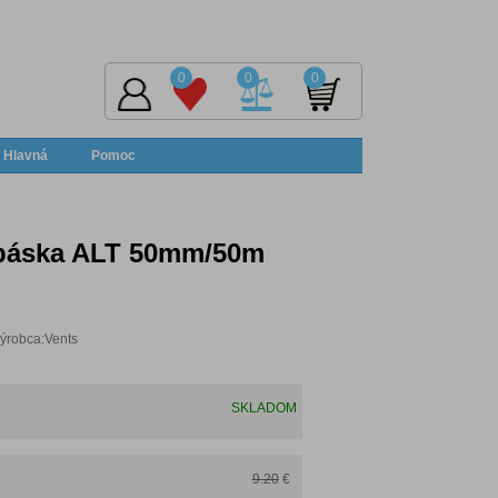
0
0
0
Hlavná
Pomoc
 páska ALT 50mm/50m
ýrobca:Vents
SKLADOM
9.20
€